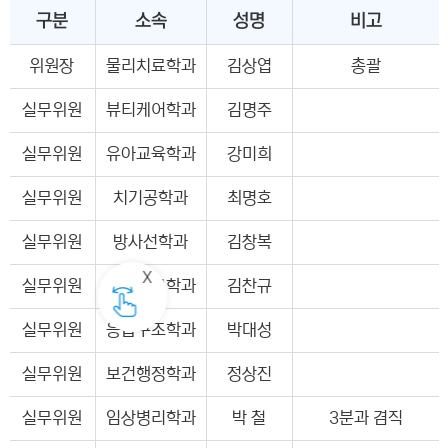
구분
소속
성명
비고
위원장
물리치료학과
김상엽
총괄
실무위원
뷰티케어학과
김명주
실무위원
유아교육학과
강미희
실무위원
치기공학과
최명호
실무위원
방사선학과
김창복
실무위원
물리치료학과
김찬규
실무위원
응급구조학과
박대성
실무위원
보건행정학과
정상진
실무위원
임상병리학과
박 철
3분과 겸직