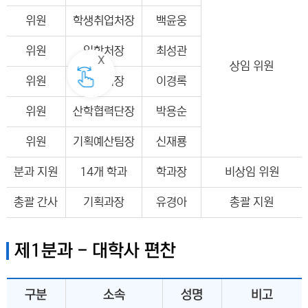
위원
학생취업처장
백윤웅
위원
입학처장
최성관
상임 위원
위원
총무처장
이경록
위원
산학협력단장
박용순
위원
기획예산팀장
신재룡
분과 지원
14개 학과
학과장
비상임 위원
총괄 간사
기획과장
유경아
총괄 지원
제1분과 - 대학사 편찬
구분
소속
성명
비고