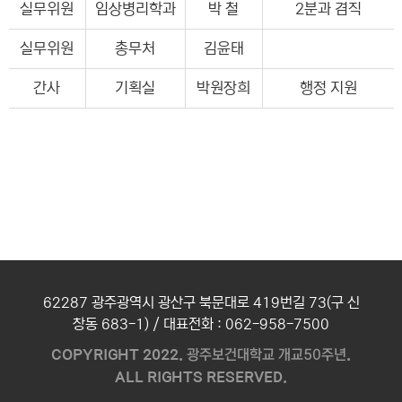
실무위원
임상병리학과
박 철
2분과 겸직
실무위원
총무처
김윤태
간사
기획실
박원장희
행정 지원
62287 광주광역시 광산구 북문대로 419번길 73(구 신
창동 683-1) / 대표전화 : 062-958-7500
COPYRIGHT 2022.
.
광주보건대학교 개교50주년
ALL RIGHTS RESERVED.