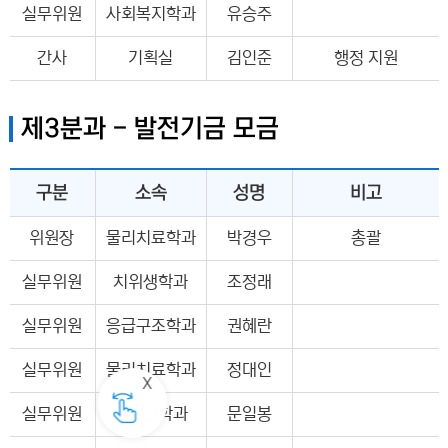
실무위원
사회복지학과
유승주
간사
기획실
김인준
행정 지원
제3분과 - 발전기금 모금
구분
소속
성명
비고
위원장
물리치료학과
박경우
총괄
실무위원
치위생학과
조정래
실무위원
응급구조학과
권혜란
실무위원
물리치료학과
정대인
실무위원
방사선학과
문일봉