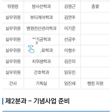
위원장
방사선학과
김영근
총괄
실무위원
뷰티케어학과
김연주
실무위원
병원전산관리학과
이기준
실무위원
치기공학과
선금주
실무위원
물리치료학과
이형수
실무위원
치위생학과
김은미
실무위원
간호학과
임유진
간사
기획실
임진세
행정 지원
제2분과 - 기념사업 준비