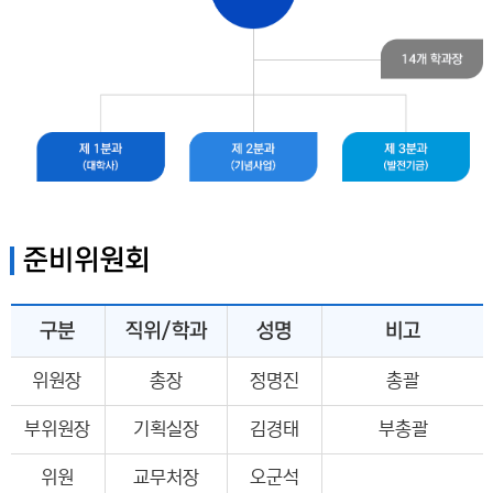
준비위원회
구분
직위/학과
성명
비고
위원장
총장
정명진
총괄
부위원장
기획실장
김경태
부총괄
위원
교무처장
오군석