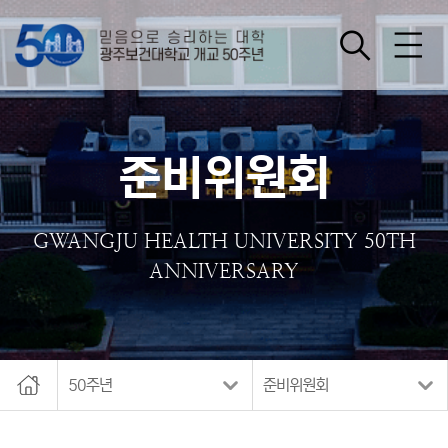
모바
검색
광주보건대학교 개교50주년
일메
뉴 열
기
준비위원회
GWANGJU HEALTH UNIVERSITY 50TH
ANNIVERSARY
home
50주년
준비위원회